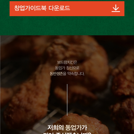
창업가이드북 다운로드
보드람치킨은
동업가 정신으로
동반생존
을 약속합니다.
저희의
동업가
가