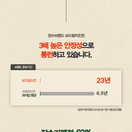
장수브랜드 보드람치킨은
3배 높은 안정성
으로
롱런
하고 있습니다.
브랜드 존속기간
23년
보드람치킨
프랜차이즈
6.5년
외식업 평균
(공정거래위원회, 2019년 말 기준 가맹산업 현황)