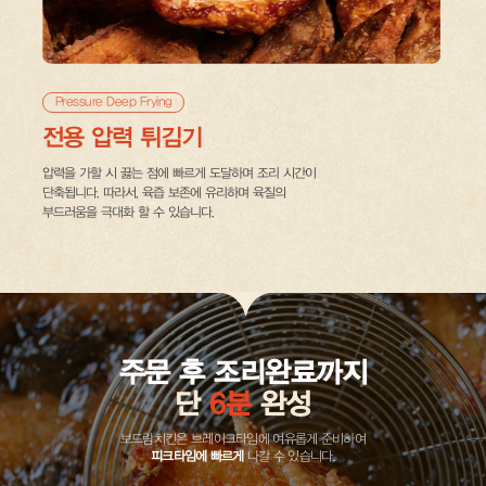
Pressure Deep Frying
전용 압력 튀김기
압력을 가할 시 끓는 점에 빠르게 도달하며 조리 시간이
단축됩니다. 따라서, 육즙 보존에 유리하며 육질의
부드러움을 극대화 할 수 있습니다.
주문 후 조리완료까지
단
6분
완성
보드람치킨은 브레이크타임에 여유롭게 준비하여
피크타임에 빠르게
나갈 수 있습니다.