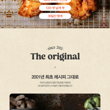
다리 셋 날개 셋
35일산 영계
/
2001년 최초 레시피 그대로
극강의 감칠맛과 얇은 튀김옷을 자랑하는
보드람치킨만의 스타일은 이렇게 탄생합니다.