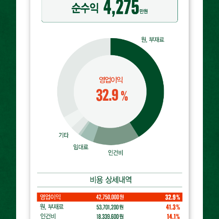
영업이익
32.9
%