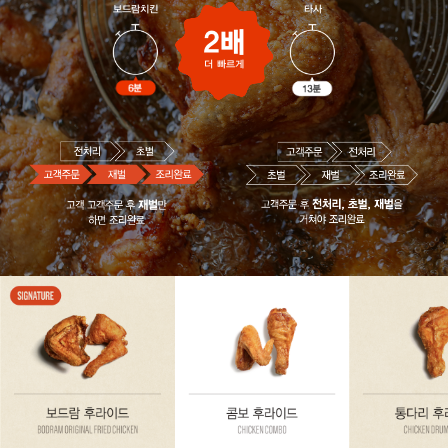
보드람치킨
타사
2배
더 빠르게