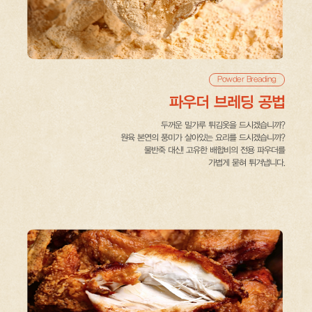
Powder Breading
파우더 브레딩 공법
두꺼운 밀가루 튀김옷을 드시겠습니까?
원육 본연의 풍미가 살아있는 요리를 드시겠습니까?
물반죽 대신! 고유한 배합비의 전용 파우더를
가볍게 묻혀 튀겨냅니다.