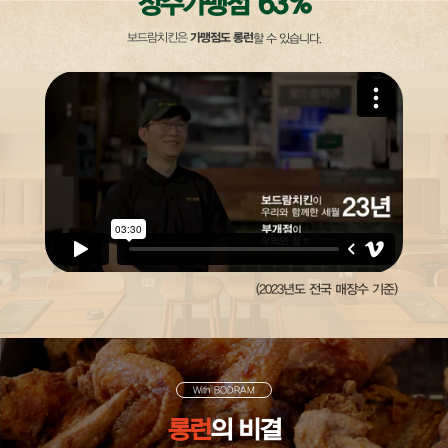
63
%
장수가맹점
가맹점도 롱런
보드람치킨은
할 수 있습니다.
(2023년도 전국 매장수 기준)
With BODRAM
롱런
의 비결