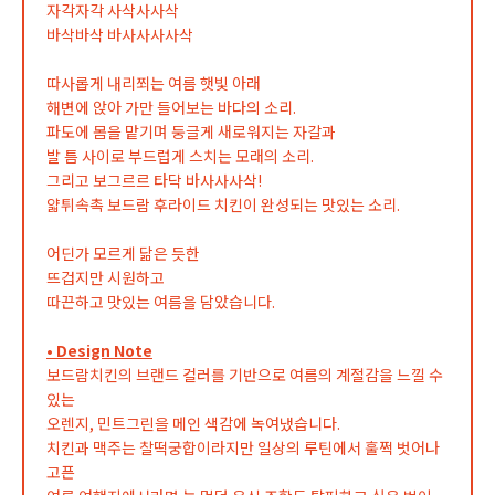
자각자각 사삭사사삭
바삭바삭 바사사사사삭
따사롭게 내리쬐는 여름 햇빛 아래
해변에 앉아 가만 들어보는 바다의 소리.
파도에 몸을 맡기며 둥글게 새로워지는 자갈과
발 틈 사이로 부드럽게 스치는 모래의 소리.
그리고 보그르르 타닥 바사사사삭!
얇튀속촉 보드람 후라이드 치킨이 완성되는 맛있는 소리.
어딘가 모르게 닮은 듯한
뜨겁지만 시원하고
따끈하고 맛있는 여름을 담았습니다.
• Design Note
보드람치킨의 브랜드 컬러를 기반으로 여름의 계절감을 느낄 수
있는
오렌지, 민트그린을 메인 색감에 녹여냈습니다.
치킨과 맥주는 찰떡궁합이라지만 일상의 루틴에서 훌쩍 벗어나
고픈