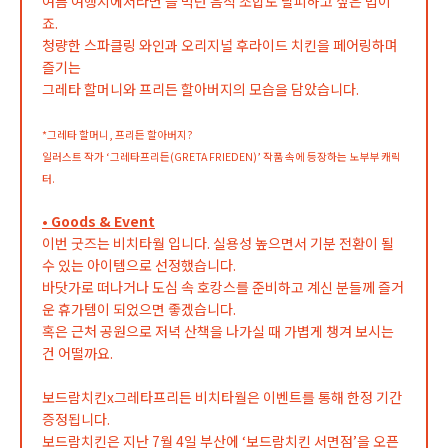
여름 여행지에서라면 늘 먹던 음식 조합도 탈피하고 싶은 법이
죠.
청량한 스파클링 와인과 오리지널 후라이드 치킨을 페어링하며
즐기는
그레타 할머니와 프리든 할아버지의 모습을 담았습니다.
*그레타 할머니, 프리든 할아버지?
일러스트 작가 ‘그레타프리든(GRETA FRIEDEN)’ 작품 속에 등장하는 노부부 캐릭
터.
• Goods & Event
이번 굿즈는 비치타월 입니다. 실용성 높으면서 기분 전환이 될
수 있는 아이템으로 선정했습니다.
바닷가로 떠나거나 도심 속 호캉스를 준비하고 계신 분들께 즐거
운 휴가템이 되었으면 좋겠습니다.
혹은 근처 공원으로 저녁 산책을 나가실 때 가볍게 챙겨 보시는
건 어떨까요.
보드람치킨x그레타프리든 비치타월은 이벤트를 통해 한정 기간
증정됩니다.
보드람치킨은 지난 7월 4일 부산에 ‘보드람치킨 서면점’을 오픈